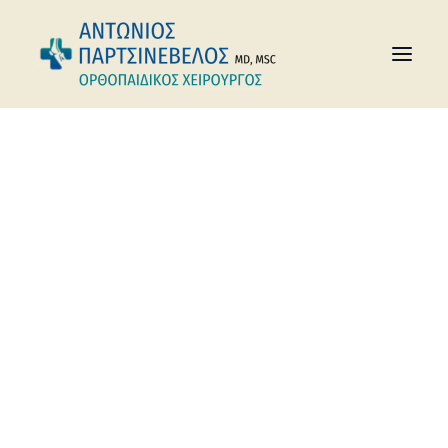
Αρχική
Posts Tagged "θλάση γόνατος"
Αγκώνας
Αθλητικές Κακώσεις
θλάση γόνατος
Γόνατο
Ισχίο
Kαρπός
Κατάγματα
Οστεοπόρωση
Πόδι
Σπονδυλική Στήλη
Χέρι
Ώμος
Παθήσεις Άκρου Πoδός