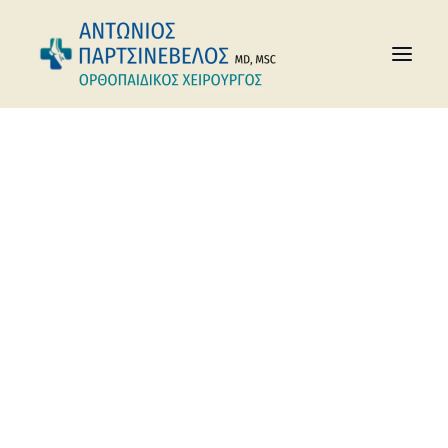
Αρχική
Συνήθεις Παθήσεις
Ενότητα "Χέρι"
Αγκώνας
Αθλητικές Κακώσεις
Χέρι
Γόνατο
Ισχίο
Kαρπός
Κατάγματα
Οστεοπόρωση
Πόδι
Σπονδυλική Στήλη
Χέρι
Ώμος
Παθήσεις Άκρου Πoδός