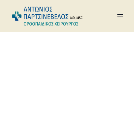
Αρχική
Posts Tagged "κότσι νάρθηκες"
Αγκώνας
Αθλητικές Κακώσεις
κότσι νάρθηκες
Γόνατο
Ισχίο
Kαρπός
Κατάγματα
Οστεοπόρωση
Πόδι
Σπονδυλική Στήλη
Χέρι
Ώμος
Παθήσεις Άκρου Πoδός