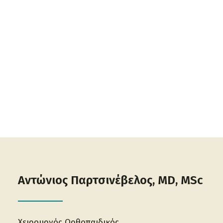
παραμορφώσεις συνοδεύονται με μεγάλο
ποσοστό υποτροπής, ενώ επεμβάσεις μόνων των
μαλακών μορίων και αφαίρεση της εξόστωσης,
σε παραμορφώσεις που απαιτούν οστεοτομία,
είναι καταδικασμένες να αποτύχουν.
ΔΙΑΒΑΣΤΕ ΠΕΡΙΣΣΟΤΕΡΑ
Αντώνιος Παρτσινέβελος, MD, MSc
Χειρουργός Ορθοπαιδικός