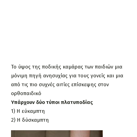
Τελευταία Νέα
Συνεντεύξεις
Δημοσίευση:
19 Μαρτίου 2015
Χρήσιμα Έντυπα
Μία ανατομική παραλλαγή του σκελετού κατά
ΑΝΑΖΗΤΗΣΗ
την οποία η ποδική καμάρα του ποδιού είναι
χαμηλότερη από το φυσιολογικό και
αποπεπλατυσμένη ή έχει εξαλειφθεί.
Το ύψος της ποδικής καμάρας των παιδιών μια
μόνιμη πηγή ανησυχίας για τους γονείς και μια
από τις πιο συχνές αιτίες επίσκεψης στον
ορθοπαιδικό
Υπάρχουν δύο τύποι πλατυποδίας
1) Η εύκαμπτη
2) Η δύσκαμπτη