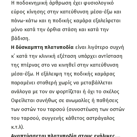
Η ποδοκνημική άρθρωση έχει φυσιολογικό
εύρος κίνησης στην κατεύθυνση μέσα-έξω και
πάνω-κάτω και η ποδικής καμάρα εξαλείφεται
μόνο κατά την όρθια στάση και κατά την
βάδιση.
Η δύσκαμπτη πλατυποδία
είναι λιγότερο συχνή
κ΄ κατά την κλινική εξέταση υπάρχει αντίσταση
της πτέρνας στο να κινηθεί στην κατεύθυνση
μέσα-έξω. Η εξάλειψη της ποδικής καμάρας
παραμένει σταθερή χωρίς να μεταβάλλεται
ανάλογα με τον αν φορτίζεται ή όχι το σκέλος
Οφείλεται συνήθως σε ανωμαλίες ή παθήσεις
των οστών του ταρσού (συνοστέωση των οστών
του ταρσού, συγγενής κάθετος αστράγαλος
κ.τ.λ).
Αναπτύσσεται πλατυποδία στους ενήλικες….