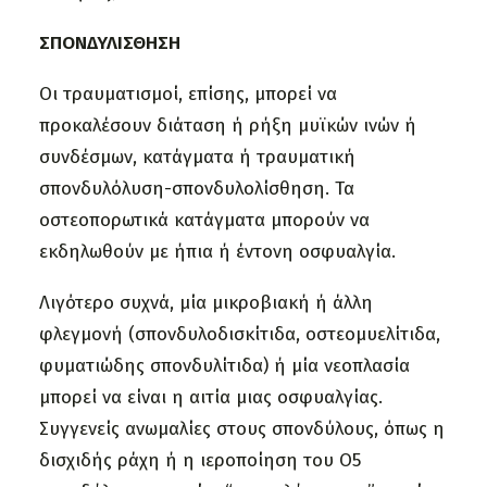
ΣΠΟΝΔΥΛΙΣΘΗΣΗ
Οι τραυματισμοί, επίσης, μπορεί να
προκαλέσουν διάταση ή ρήξη μυϊκών ινών ή
συνδέσμων, κατάγματα ή τραυματική
σπονδυλόλυση-σπονδυλολίσθηση. Τα
οστεοπορωτικά κατάγματα μπορούν να
εκδηλωθούν με ήπια ή έντονη οσφυαλγία.
Λιγότερο συχνά, μία μικροβιακή ή άλλη
φλεγμονή (σπονδυλοδισκίτιδα, οστεομυελίτιδα,
φυματιώδης σπονδυλίτιδα) ή μία νεοπλασία
μπορεί να είναι η αιτία μιας οσφυαλγίας.
Συγγενείς ανωμαλίες στους σπονδύλους, όπως η
δισχιδής ράχη ή η ιεροποίηση του Ο5