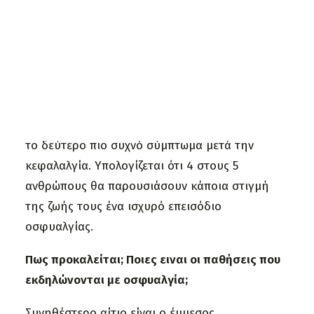
Τελευταία Νέα
Συνεντεύξεις
Δημοσίευση:
7 Ιουλίου 2015
Χρήσιμα Έντυπα
Αποτελεί πάθηση;
ΑΝΑΖΗΤΗΣΗ
Η οσφυαλγία είναι σύμπτωμα και όχι πάθηση,
που χαρακτηρίζει τον πόνο στη μέση. Αποτελεί
το δεύτερο πιο συχνό σύμπτωμα μετά την
κεφαλαλγία. Υπολογίζεται ότι 4 στους 5
ανθρώπους θα παρουσιάσουν κάποια στιγμή
της ζωής τους ένα ισχυρό επεισόδιο
οσφυαλγίας.
Πως προκαλείται; Ποιες ειναι οι παθήσεις που
εκδηλώνονται με οσφυαλγία;
Συνηθέστερο αίτιο είναι ο έμμεσος