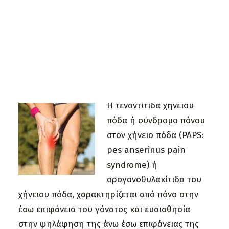
Τελευταία Νέα
Συνεντεύξεις
Χρήσιμα Έντυπα
ΑΝΑΖΗΤΗΣΗ
Δημοσίευση:
11 Φεβρουαρίου 2024
Η τενοντίτιδα χήνειου
πόδα ή σύνδρομο πόνου
στον χήνειο πόδα (PAPS:
pes anserinus pain
syndrome) ή
ορογονοθυλακίτιδα του
χήνειου πόδα, χαρακτηρίζεται από πόνο στην
έσω επιφάνεια του γόνατος και ευαισθησία
στην ψηλάφηση της άνω έσω επιφάνειας της