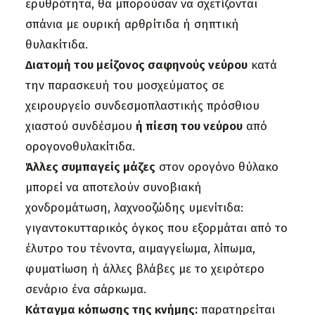
ερυθρότητα, θα μπορούσαν να σχετίζονται
σπάνια με ουρική αρθρίτιδα ή σηπτική
θυλακίτιδα.
Διατομή του μείζονος σαφηνούς νεύρου
κατά
την παρασκευή του μοσχεύματος σε
χειρουργείο συνδεσμοπλαστικής πρόσθιου
χιαστού συνδέσμου
ή πίεση του νεύρου
από
ορογονοθυλακίτιδα.
Άλλες συμπαγείς μάζες
στον ορογόνο θύλακο
μπορεί να αποτελούν συνοβιακή
χονδρομάτωση, λαχνοοζώδης υμενίτιδα:
γιγαντοκυτταρικός όγκος που εξορμάται από το
έλυτρο του τένοντα, αιμαγγείωμα, λίπωμα,
φυματίωση ή άλλες βλάβες με το χειρότερο
σενάριο ένα σάρκωμα.
Κάταγμα κόπωσης της κνήμης:
παρατηρείται