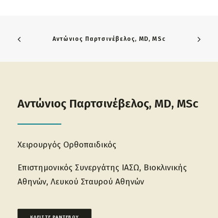
Αντώνιος Παρτσινέβελος, MD, MSc
Αντώνιος Παρτσινέβελος, MD, MSc
Υποχόνδριο κάταγμα
Χειρουργός Ορθοπαιδικός
ανεπάρκειας γόνατος: Αιτία
Επιστημονικός Συνεργάτης IAΣΩ, Βιοκλινικής
ξαφνικού πόνου χωρίς
Αθηνών, Λευκού Σταυρού Αθηνών
τραυματισμό
ΚΛΕΙΣΤΕ ΡΑΝΤΕΒΟΥ