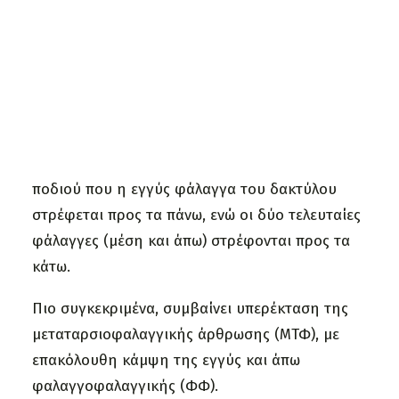
Τελευταία Νέα
Συνεντεύξεις
Χρήσιμα Έντυπα
Δημοσίευση:
20 Μαρτίου 2021
ΑΝΑΖΗΤΗΣΗ
Γαμψοδακτυλία (claw toe deformity) είναι η
παραμόρφωση
των μικρών δακτύλων του
ποδιού που η εγγύς φάλαγγα του δακτύλου
στρέφεται προς τα πάνω, ενώ οι δύο τελευταίες
φάλαγγες (μέση και άπω) στρέφονται προς τα
κάτω.
Πιο συγκεκριμένα, συμβαίνει υπερέκταση της
μεταταρσιοφαλαγγικής άρθρωσης (ΜΤΦ), με
επακόλουθη κάμψη της εγγύς και άπω
φαλαγγοφαλαγγικής (ΦΦ).